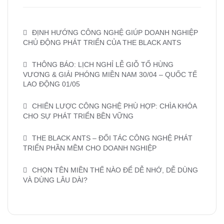
ĐỊNH HƯỚNG CÔNG NGHỆ GIÚP DOANH NGHIỆP
CHỦ ĐỘNG PHÁT TRIỂN CỦA THE BLACK ANTS
THÔNG BÁO: LỊCH NGHỈ LỄ GIỖ TỔ HÙNG
VƯƠNG & GIẢI PHÓNG MIỀN NAM 30/04 – QUỐC TẾ
LAO ĐỘNG 01/05
CHIẾN LƯỢC CÔNG NGHỆ PHÙ HỢP: CHÌA KHÓA
CHO SỰ PHÁT TRIỂN BỀN VỮNG
THE BLACK ANTS – ĐỐI TÁC CÔNG NGHỆ PHÁT
TRIỂN PHẦN MỀM CHO DOANH NGHIỆP
CHỌN TÊN MIỀN THẾ NÀO ĐỂ DỄ NHỚ, DỄ DÙNG
VÀ DÙNG LÂU DÀI?